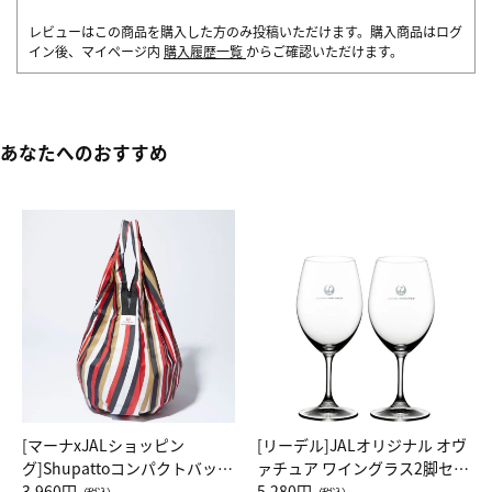
レビューはこの商品を購入した方のみ投稿いただけます。購入商品はログ
イン後、マイページ内
購入履歴一覧
からご確認いただけます。
あなたへのおすすめ
[マーナxJALショッピン
[リーデル]JALオリジナル オヴ
グ]Shupattoコンパクトバッグ
ァチュア ワイングラス2脚セッ
Drop JAL客室乗務員（LC）ス
3,960円
ト（レッドワイン）
5,280円