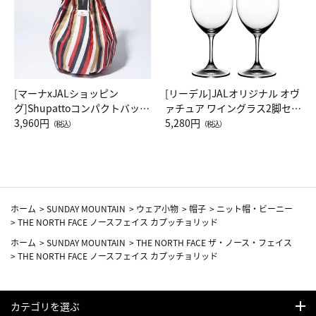
[マーナxJALショッピン
[リーデル]JALオリジナル オヴ
グ]Shupattoコンパクトバッグ
ァチュア ワイングラス2脚セッ
Drop JAL客室乗務員（LC）ス
3,960円
ト（レッドワイン）
5,280円
（税込）
（税込）
カーフ柄
ホーム
>
SUNDAY MOUNTAIN
>
ウェア小物
>
帽子
>
ニット帽・ビーニー
>
THE NORTH FACE ノースフェイス カプッチョリッド
ホーム
>
SUNDAY MOUNTAIN
>
THE NORTH FACE ザ・ノース・フェイス
>
THE NORTH FACE ノースフェイス カプッチョリッド
カテゴリを選ぶ