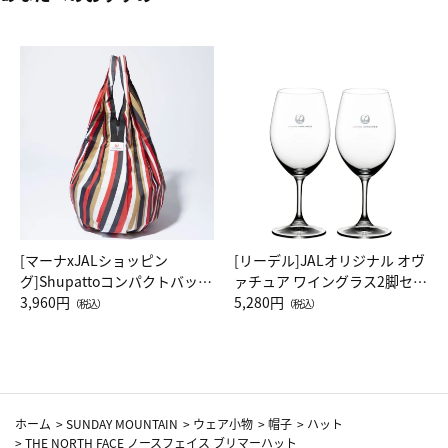
[マーナxJALショッピン
[リーデル]JALオリジナル オヴ
グ]Shupattoコンパクトバッグ
ァチュア ワイングラス2脚セッ
Drop JAL客室乗務員（LC）ス
3,960円
ト（レッドワイン）
5,280円
（税込）
（税込）
カーフ柄
ホーム
>
SUNDAY MOUNTAIN
>
ウェア小物
>
帽子
>
ハット
>
THE NORTH FACE ノースフェイス ブリマーハット