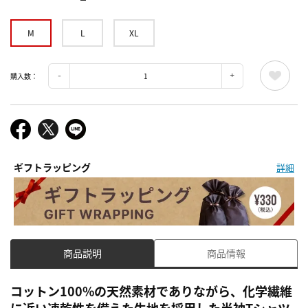
ー
M
L
XL
購入数：
ギフトラッピング
詳細
商品説明
商品情報
コットン100%の天然素材でありながら、化学繊維
に近い速乾性を備えた生地を採用した半袖Tシャツ