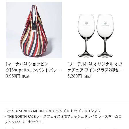
[マーナxJALショッピン
[リーデル]JALオリジナル オヴ
グ]Shupattoコンパクトバッグ
ァチュア ワイングラス2脚セッ
Drop JAL客室乗務員（LC）ス
3,960円
ト（レッドワイン）
5,280円
（税込）
（税込）
カーフ柄
ホーム
>
SUNDAY MOUNTAIN
>
メンズ
>
トップス
>
Tシャツ
>
THE NORTH FACE ノースフェイス S/Sフラッシュドライカラースキームコ
ットンTee ユニセックス