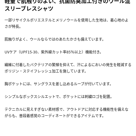
軽量で肌触りのよい、抗菌防臭加工付きのウール混
スリーブレスシャツ
一部リサイクルポリエステルとメリノウールを使用した生地は、着心地のよ
さが特長。
肌触りがよく、ウールならではのあたたかさも備えています。
UVケア（UPF15-30、紫外線カット率85％以上）機能付き。
繊維に付着したバクテリアの繁殖を抑えて、汗によるにおいの発生を軽減する
ポリジン・ステイフレッシュ加工を施しています。
胸ポケットには、サングラスを差し込めるループが付いています。
シンプルなボックスシルエットで、ポケットには刺繍ロゴを配置。
テクニカルに見えすぎない素材感で、アウトドアに対応する機能性を備えな
がらも、普段着感覚のコーディネートができるアイテムです。