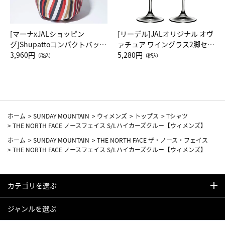
[マーナxJALショッピン
[リーデル]JALオリジナル オヴ
グ]Shupattoコンパクトバッグ
ァチュア ワイングラス2脚セッ
Drop JAL客室乗務員（LC）ス
3,960円
ト（レッドワイン）
5,280円
（税込）
（税込）
カーフ柄
ホーム
>
SUNDAY MOUNTAIN
>
ウィメンズ
>
トップス
>
Tシャツ
>
THE NORTH FACE ノースフェイス S/Lハイカーズクルー【ウィメンズ】
ホーム
>
SUNDAY MOUNTAIN
>
THE NORTH FACE ザ・ノース・フェイス
>
THE NORTH FACE ノースフェイス S/Lハイカーズクルー【ウィメンズ】
カテゴリを選ぶ
ジャンルを選ぶ