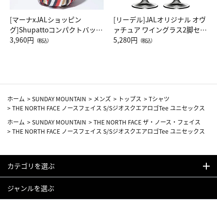
[マーナxJALショッピン
[リーデル]JALオリジナル オヴ
グ]Shupattoコンパクトバッグ
ァチュア ワイングラス2脚セッ
Drop JAL客室乗務員（LC）ス
3,960円
ト（レッドワイン）
5,280円
（税込）
（税込）
カーフ柄
ホーム
>
SUNDAY MOUNTAIN
>
メンズ
>
トップス
>
Tシャツ
>
THE NORTH FACE ノースフェイス S/SジオスクエアロゴTee ユニセックス
ホーム
>
SUNDAY MOUNTAIN
>
THE NORTH FACE ザ・ノース・フェイス
>
THE NORTH FACE ノースフェイス S/SジオスクエアロゴTee ユニセックス
カテゴリを選ぶ
ジャンルを選ぶ