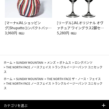
[マーナxJALショッピン
[リーデル]JALオリジナル オヴ
グ]Shupattoコンパクトバッグ
ァチュア ワイングラス2脚セッ
Drop JAL客室乗務員（LC）ス
3,960円
ト（レッドワイン）
5,280円
（税込）
（税込）
カーフ柄
ホーム
>
SUNDAY MOUNTAIN
>
メンズ
>
ボトムス
>
ロングパンツ
>
THE NORTH FACE ノースフェイス トランクルイージーパンツ ユニセック
ス
ホーム
>
SUNDAY MOUNTAIN
>
THE NORTH FACE ザ・ノース・フェイス
>
THE NORTH FACE ノースフェイス トランクルイージーパンツ ユニセック
ス
カテゴリを選ぶ