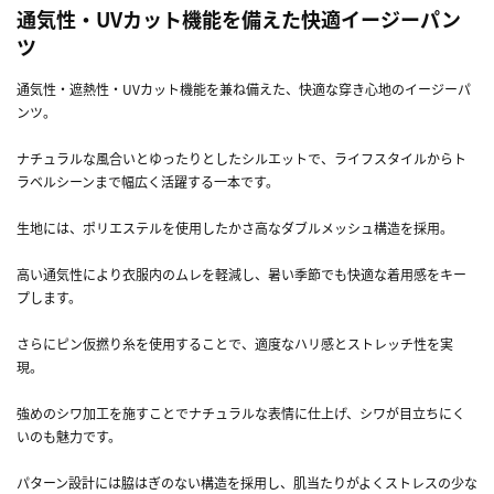
通気性・UVカット機能を備えた快適イージーパン
ツ
通気性・遮熱性・UVカット機能を兼ね備えた、快適な穿き心地のイージーパ
ンツ。
ナチュラルな風合いとゆったりとしたシルエットで、ライフスタイルからト
ラベルシーンまで幅広く活躍する一本です。
生地には、ポリエステルを使用したかさ高なダブルメッシュ構造を採用。
高い通気性により衣服内のムレを軽減し、暑い季節でも快適な着用感をキー
プします。
さらにピン仮撚り糸を使用することで、適度なハリ感とストレッチ性を実
現。
強めのシワ加工を施すことでナチュラルな表情に仕上げ、シワが目立ちにく
いのも魅力です。
パターン設計には脇はぎのない構造を採用し、肌当たりがよくストレスの少な