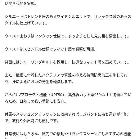
い穿き心地を実現。
シルエットはトレンド感のあるワイドシルエットで、リラックス感のあるス
タイルに仕上げています。
ウエストまわりはワンタック仕様で、すっきりとした見た目を演出します。
ウエストはスピンドル仕様でフィット感の調整が可能。
背面にはシャーリングキルトを採用し、快適なフィット感を高めています。
また、繊維に付着したバクテリアの繁殖を抑える抗菌防臭加工を施してお
り、汗によるにおいの発生を軽減します。
さらにUVプロテクト機能（UPF50+、紫外線カット率95%以上）を備えてい
るため、日差しの強い季節にも安心。
付属のメッシュスタッフサックに収納すればコンパクトに持ち運びが可能
で、旅行や外出時にも便利です。
日常使いはもちろん、旅先での移動やリラックスシーンにもおすすめの機能