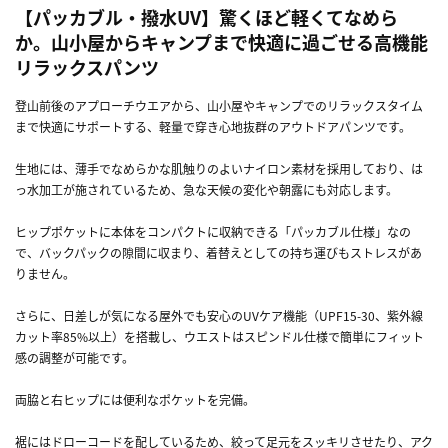
【パッカブル・撥水UV】驚くほど軽くてなめら
か。山小屋からキャンプまで快適に過ごせる高機能
リラックスパンツ
登山前後のアプローチウエアから、山小屋やキャンプでのリラックスタイム
まで快適にサポートする、軽量で穿き心地抜群のアウトドアパンツです。
生地には、薄手でなめらかな肌触りのよいナイロン素材を採用しており、は
っ水加工が施されているため、急な天候の変化や朝露にも対応します。
ヒップポケットに本体をコンパクトに収納できる「パッカブル仕様」なの
で、バックパックの隙間に収まり、着替えとしての持ち運びもストレスがあ
りません。
さらに、日差しが気になる屋外でも安心のUVケア機能（UPF15-30、紫外線
カット率85%以上）を搭載し、ウエストはスピンドル仕様で簡単にフィット
感の調整が可能です。
両脇と右ヒップには便利なポケットを完備。
裾にはドローコードを配しているため、絞って足元をスッキリさせたり、アク