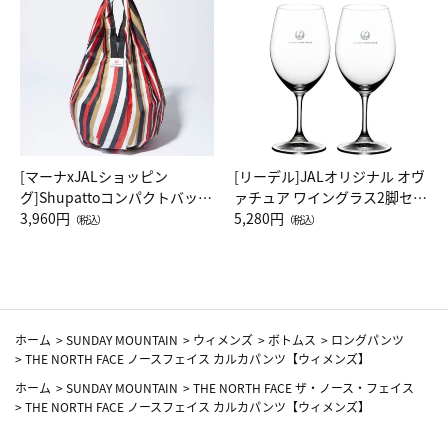
[マーナxJALショッピン
[リーデル]JALオリジナル オヴ
グ]Shupattoコンパクトバッグ
ァチュア ワイングラス2脚セッ
Drop JAL客室乗務員（LC）ス
3,960円
ト（レッドワイン）
5,280円
（税込）
（税込）
カーフ柄
ホーム
>
SUNDAY MOUNTAIN
>
ウィメンズ
>
ボトムス
>
ロングパンツ
>
THE NORTH FACE ノースフェイス カルカパンツ【ウィメンズ】
ホーム
>
SUNDAY MOUNTAIN
>
THE NORTH FACE ザ・ノース・フェイス
>
THE NORTH FACE ノースフェイス カルカパンツ【ウィメンズ】