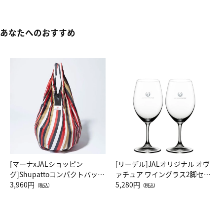
あなたへのおすすめ
[マーナxJALショッピン
[リーデル]JALオリジナル オヴ
グ]Shupattoコンパクトバッグ
ァチュア ワイングラス2脚セッ
Drop JAL客室乗務員（LC）ス
3,960円
ト（レッドワイン）
5,280円
（税込）
（税込）
カーフ柄