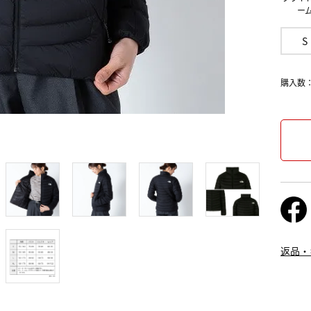
ー
S
購入数
返品・