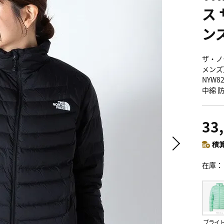
ス
ン
ザ・ノ
メンズ】
NYW
中綿 
33
積算
在庫
ブライ