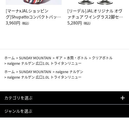
[マーナxJALショッピン
[リーデル]JALオリジナル オヴ
グ]Shupattoコンパクトバッグ
ァチュア ワイングラス2脚セッ
Drop JAL客室乗務員（LC）ス
3,960円
ト（レッドワイン）
5,280円
（税込）
（税込）
カーフ柄
ホーム
>
SUNDAY MOUNTAIN
>
ギア
>
水筒・ボトル
>
クリアボトル
>
nalgene ナルゲン 広口1.0L トライタンリニュー
ホーム
>
SUNDAY MOUNTAIN
>
nalgene ナルゲン
>
nalgene ナルゲン 広口1.0L トライタンリニュー
カテゴリを選ぶ
ジャンルを選ぶ