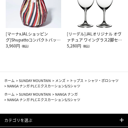
[マーナxJALショッピン
[リーデル]JALオリジナル オヴ
グ]Shupattoコンパクトバッグ
ァチュア ワイングラス2脚セッ
Drop JAL客室乗務員（LC）ス
3,960円
ト（レッドワイン）
5,280円
（税込）
（税込）
カーフ柄
ホーム
>
SUNDAY MOUNTAIN
>
メンズ
>
トップス
>
シャツ・ポロシャツ
>
NANGA ナンガ PLCエクスカーションS/Sシャツ
ホーム
>
SUNDAY MOUNTAIN
>
NANGA ナンガ
>
NANGA ナンガ PLCエクスカーションS/Sシャツ
カテゴリを選ぶ