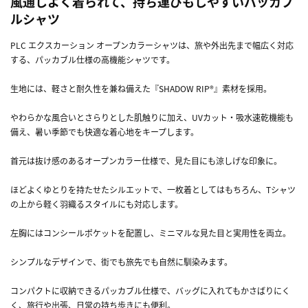
風通しよく着られて、持ち運びもしやすいパッカブ
ルシャツ
PLC エクスカーション オープンカラーシャツは、旅や外出先まで幅広く対応
する、パッカブル仕様の高機能シャツです。
生地には、軽さと耐久性を兼ね備えた『SHADOW RIP®』素材を採用。
やわらかな風合いとさらりとした肌触りに加え、UVカット・吸水速乾機能も
備え、暑い季節でも快適な着心地をキープします。
首元は抜け感のあるオープンカラー仕様で、見た目にも涼しげな印象に。
ほどよくゆとりを持たせたシルエットで、一枚着としてはもちろん、Tシャツ
の上から軽く羽織るスタイルにも対応します。
左胸にはコンシールポケットを配置し、ミニマルな見た目と実用性を両立。
シンプルなデザインで、街でも旅先でも自然に馴染みます。
コンパクトに収納できるパッカブル仕様で、バッグに入れてもかさばりにく
く、旅行や出張、日常の持ち歩きにも便利。