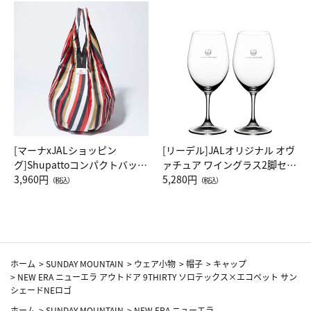
[マーナxJALショッピン
[リーデル]JALオリジナル オヴ
グ]Shupattoコンパクトバッグ
ァチュア ワイングラス2脚セッ
Drop JAL客室乗務員（LC）ス
3,960円
ト（レッドワイン）
5,280円
（税込）
（税込）
カーフ柄
ホーム
>
SUNDAY MOUNTAIN
>
ウェア小物
>
帽子
>
キャップ
>
NEW ERA ニューエラ アウトドア 9THIRTY ソロテックス×エコペット サン
シェードNEロゴ
ホーム
>
SUNDAY MOUNTAIN
>
NEW ERA ニューエラ