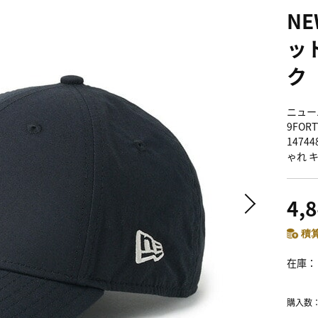
NE
ッ
ク
ニューエ
9FORT
147
ゃれ 
4,
積算
在庫
購入数