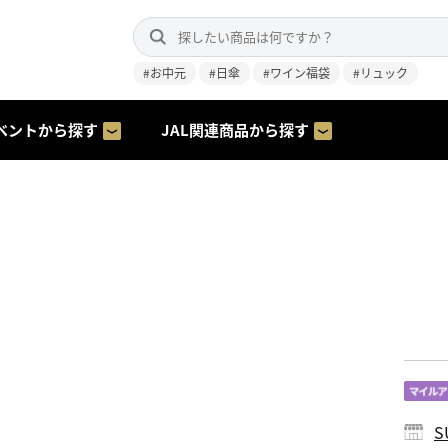
#お中元
#日傘
#ワイン福袋
#リュック
ベントから探す
JAL関連商品から探す
S