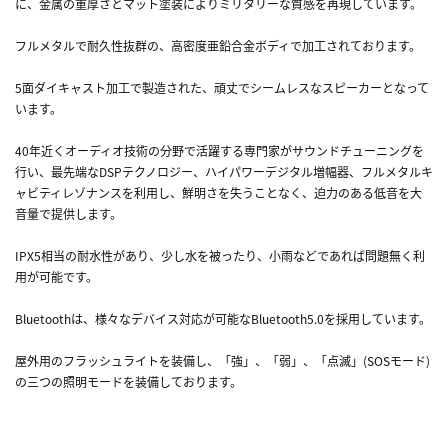
に、金属の重厚さとマット塗装によりミリタリーな質感を再現しています。
フルメタルで耐久性抜群の、高密度亜鉛合金ボディで加工されております。
5面ダイキャスト加工で製造された、頑丈でシームレスなスピーカーとなって
います。
40年近くオーディオ技術の分野で活躍する専門家がサウンドチューニングを
行い、最先端なDSPテクノロジー、ハイパワーデジタル増幅器、フルメタルキ
ャビティレゾナンスを利用し、鮮明さを失うことなく、迫力のある低音を大
音量で提供します。
IPX5相当の耐水性があり、少し水を被ったり、小雨などであれば問題無く利
用が可能です。
Bluetoothは、様々なデバイス対応が可能なBluetooth5.0を採用しています。
屋外用のフラッシュライトを装備し、「強」、「弱」、「点滅」(SOSモード)
の三つの照明モードを装備しております。