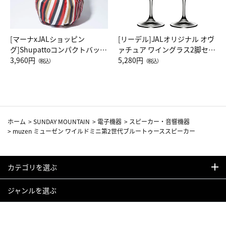
[マーナxJALショッピン
[リーデル]JALオリジナル オヴ
グ]Shupattoコンパクトバッグ
ァチュア ワイングラス2脚セッ
Drop JAL客室乗務員（LC）ス
3,960円
ト（レッドワイン）
5,280円
（税込）
（税込）
カーフ柄
ホーム
>
SUNDAY MOUNTAIN
>
電子機器
>
スピーカー・音響機器
>
muzen ミューゼン ワイルドミニ第2世代ブルートゥーススピーカー
カテゴリを選ぶ
ジャンルを選ぶ