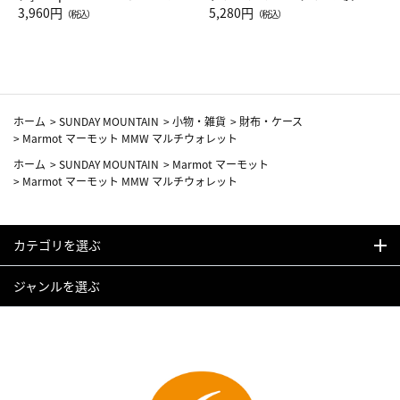
Drop JAL客室乗務員（LC）ス
3,960円
ト（レッドワイン）
5,280円
（税込）
（税込）
カーフ柄
ホーム
>
SUNDAY MOUNTAIN
>
小物・雑貨
>
財布・ケース
>
Marmot マーモット MMW マルチウォレット
ホーム
>
SUNDAY MOUNTAIN
>
Marmot マーモット
>
Marmot マーモット MMW マルチウォレット
カテゴリを選ぶ
ジャンルを選ぶ