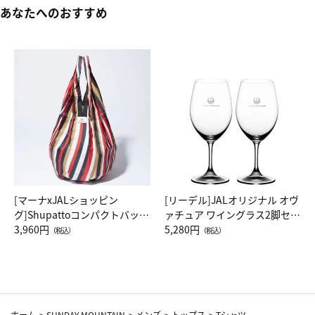
あなたへのおすすめ
[マーナxJALショッピン
[リーデル]JALオリジナル オヴ
グ]Shupattoコンパクトバッグ
ァチュア ワイングラス2脚セッ
Drop JAL客室乗務員（LC）ス
3,960円
ト（レッドワイン）
5,280円
（税込）
（税込）
カーフ柄
ホーム
>
SUNDAY MOUNTAIN
>
メンズ
>
トップス
>
Tシャツ