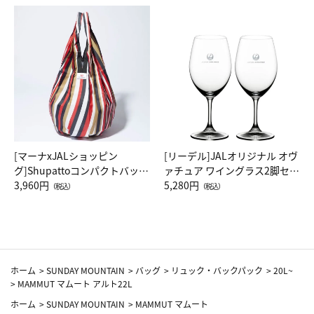
[マーナxJALショッピン
[リーデル]JALオリジナル オヴ
グ]Shupattoコンパクトバッグ
ァチュア ワイングラス2脚セッ
Drop JAL客室乗務員（LC）ス
3,960円
ト（レッドワイン）
5,280円
（税込）
（税込）
カーフ柄
ホーム
>
SUNDAY MOUNTAIN
>
バッグ
>
リュック・バックパック
>
20L~
>
MAMMUT マムート アルト22L
ホーム
>
SUNDAY MOUNTAIN
>
MAMMUT マムート