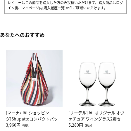
レビューはこの商品を購入した方のみ投稿いただけます。購入商品はログ
イン後、マイページ内
購入履歴一覧
からご確認いただけます。
あなたへのおすすめ
[マーナxJALショッピン
[リーデル]JALオリジナル オヴ
グ]Shupattoコンパクトバッグ
ァチュア ワイングラス2脚セッ
Drop JAL客室乗務員（LC）ス
3,960円
ト（レッドワイン）
5,280円
（税込）
（税込）
カーフ柄