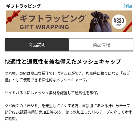
ギフトラッピング
詳細
商品説明
商品情報
快適性と通気性を兼ね備えたメッシュキャップ
ツバ根元の紐は簡単な操作で伸ばすことができ、強風時に頼りになる「あご
紐」として使用できる個性的なメッシュキャップ。
サイドパネルにはメッシュ素材を配置して通気性を確保。
ツバ表面の「汗ジミ」を発生しにくくする為、直接肌にあたる汗止めテープ
部分(SEK認証抗菌防臭加工済み)を、はっ水加工した別のテープを介して本体
に縫製。