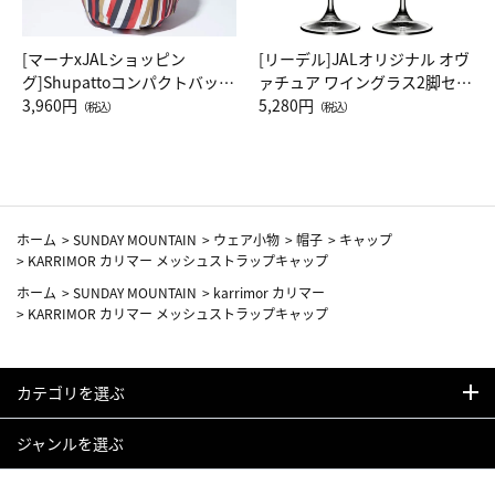
[マーナxJALショッピン
[リーデル]JALオリジナル オヴ
グ]Shupattoコンパクトバッグ
ァチュア ワイングラス2脚セッ
Drop JAL客室乗務員（LC）ス
3,960円
ト（レッドワイン）
5,280円
（税込）
（税込）
カーフ柄
ホーム
>
SUNDAY MOUNTAIN
>
ウェア小物
>
帽子
>
キャップ
>
KARRIMOR カリマー メッシュストラップキャップ
ホーム
>
SUNDAY MOUNTAIN
>
karrimor カリマー
>
KARRIMOR カリマー メッシュストラップキャップ
カテゴリを選ぶ
ジャンルを選ぶ