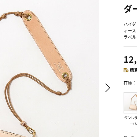
ダ
ハイダ
ィース
ラベル
12
積算
在庫
タンレ
ーバ