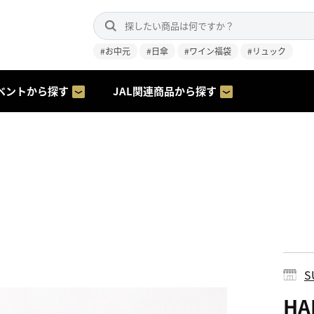
#お中元
#日傘
#ワイン福袋
#リュック
ベントから探す
JAL関連商品から探す
S
HA