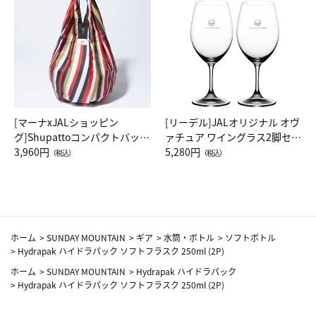
[マーナxJALショッピン
[リーデル]JALオリジナル オヴ
グ]Shupattoコンパクトバッグ
ァチュア ワイングラス2脚セッ
Drop JAL客室乗務員（LC）ス
3,960円
ト（レッドワイン）
5,280円
（税込）
（税込）
カーフ柄
ホーム
>
SUNDAY MOUNTAIN
>
ギア
>
水筒・ボトル
>
ソフトボトル
>
Hydrapak ハイドラパック ソフトフラスク 250ml (2P)
ホーム
>
SUNDAY MOUNTAIN
>
Hydrapak ハイドラパック
>
Hydrapak ハイドラパック ソフトフラスク 250ml (2P)