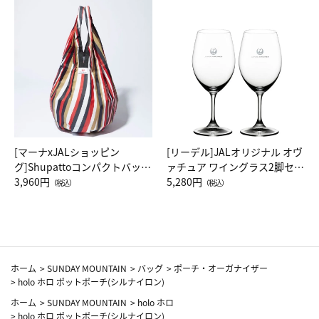
[マーナxJALショッピン
[リーデル]JALオリジナル オヴ
グ]Shupattoコンパクトバッグ
ァチュア ワイングラス2脚セッ
Drop JAL客室乗務員（LC）ス
3,960円
ト（レッドワイン）
5,280円
（税込）
（税込）
カーフ柄
ホーム
>
SUNDAY MOUNTAIN
>
バッグ
>
ポーチ・オーガナイザー
>
holo ホロ ポットポーチ(シルナイロン)
ホーム
>
SUNDAY MOUNTAIN
>
holo ホロ
>
holo ホロ ポットポーチ(シルナイロン)