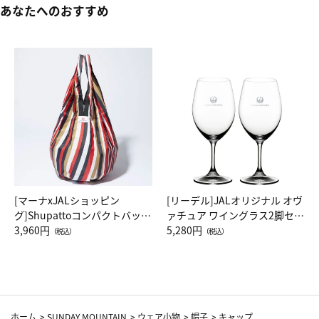
あなたへのおすすめ
[マーナxJALショッピン
[リーデル]JALオリジナル オヴ
グ]Shupattoコンパクトバッグ
ァチュア ワイングラス2脚セッ
Drop JAL客室乗務員（LC）ス
3,960円
ト（レッドワイン）
5,280円
（税込）
（税込）
カーフ柄
ホーム
>
SUNDAY MOUNTAIN
>
ウェア小物
>
帽子
>
キャップ