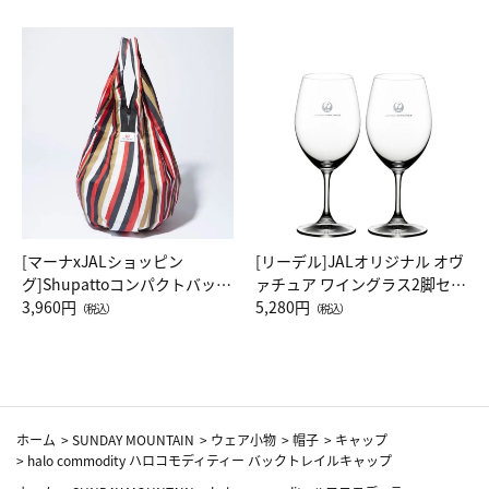
[マーナxJALショッピン
[リーデル]JALオリジナル オヴ
グ]Shupattoコンパクトバッグ
ァチュア ワイングラス2脚セッ
Drop JAL客室乗務員（LC）ス
3,960円
ト（レッドワイン）
5,280円
（税込）
（税込）
カーフ柄
ホーム
>
SUNDAY MOUNTAIN
>
ウェア小物
>
帽子
>
キャップ
>
halo commodity ハロコモディティー バックトレイルキャップ