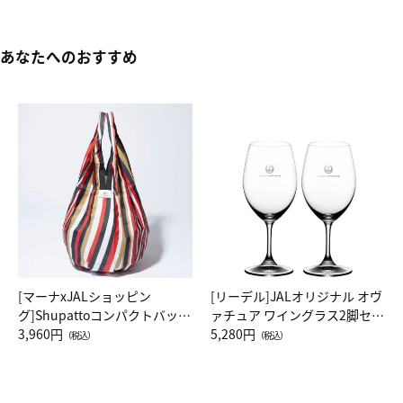
あなたへのおすすめ
[マーナxJALショッピン
[リーデル]JALオリジナル オヴ
グ]Shupattoコンパクトバッグ
ァチュア ワイングラス2脚セッ
Drop JAL客室乗務員（LC）ス
3,960円
ト（レッドワイン）
5,280円
（税込）
（税込）
カーフ柄