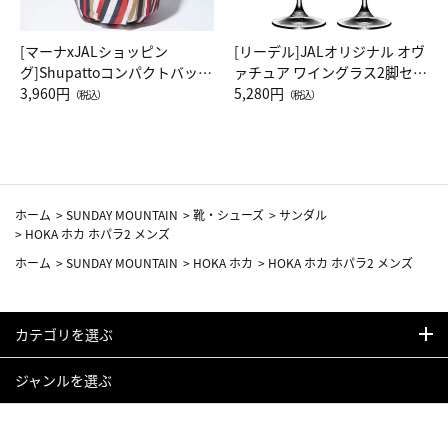
[マーナxJALショッピン
[リーデル]JALオリジナル オヴ
グ]Shupattoコンパクトバッグ
ァチュア ワイングラス2脚セッ
Drop JAL客室乗務員（LC）ス
3,960円
ト（レッドワイン）
5,280円
（税込）
（税込）
カーフ柄
ホーム
>
SUNDAY MOUNTAIN
>
靴・シューズ
>
サンダル
>
HOKA ホカ ホパラ2 メンズ
ホーム
>
SUNDAY MOUNTAIN
>
HOKA ホカ
>
HOKA ホカ ホパラ2 メンズ
カテゴリを選ぶ
ジャンルを選ぶ