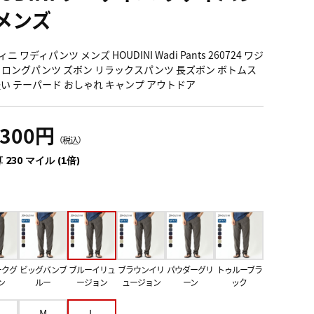
 メンズ
ニ ワディパンツ メンズ HOUDINI Wadi Pants 260724 ワジ
 ロングパンツ ズボン リラックスパンツ 長ズボン ボトムス
軽い テーパード おしゃれ キャンプ アウトドア
,300円
（税込）
 230 マイル (1倍)
ークグ
ビッグバンブ
ブルーイリュ
ブラウンイリ
パウダーグリ
トゥルーブラ
ン
ルー
ージョン
ュージョン
ーン
ック
M
L