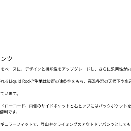
パンツ
 Pantsをベースに、デザインと機能性をアップグレードし、さらに汎用性が
るLiquid Rock™生地は抜群の速乾性をもち、高温多湿の天候下や
えています。
るドローコード、両側のサイドポケットと右ヒップにはバックポケット
便利です。
レギュラーフィットで、登山やクライミングのアウトドアパンツとしても