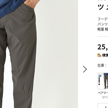
ツ
フーディ
パンツ
軽量 
25
積算
在庫
ベアマ
リー
S