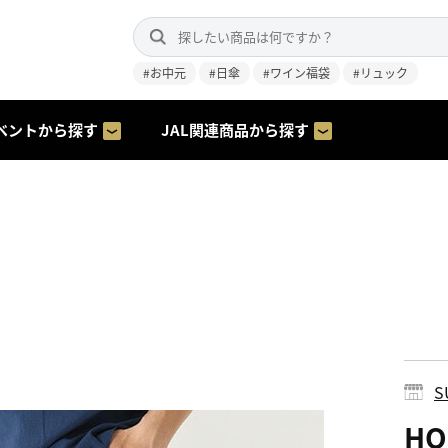
#お中元
#日傘
#ワイン福袋
#リュック
ベントから探す
JAL関連商品から探す
S
HO