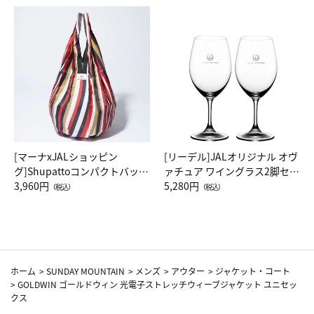
[マーナxJALショッピン
[リーデル]JALオリジナル オヴ
グ]Shupattoコンパクトバッグ
ァチュア ワイングラス2脚セッ
Drop JAL客室乗務員（LC）ス
3,960円
ト（レッドワイン）
5,280円
（税込）
（税込）
カーフ柄
ホーム
>
SUNDAY MOUNTAIN
>
メンズ
>
アウター
>
ジャケット・コート
>
GOLDWIN ゴールドウィン 光電子ストレッチウィーブジャケット ユニセッ
クス