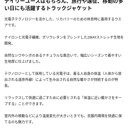
デイリーユースはもちろん、旅行や遠征、移動の多
い日にも活躍するトラックジャケット
光電子テクノロジーを活かした、リカバリーのための休息時に着用するウエ
アです。
ナイロンと光電子繊維、ポリウレタンをブレンドした2WAYストレッチ生地を
開発。
自然なシワやシボのあるナチュラルな風合いで、幅広いシーズンで着やすい
生地厚に仕上げました。
テクノロジーとして採用している光電子は、着る人自身の体温（人体から放
出される遠赤外線）によって生み出される自然な暖かさが持続するのが特
長。
リラックスして快適に過ごすために必要とされる「体温に近い暖かさをキー
プする」ことができます。
室内外の移動などにより温度変化が大きいときでも、衣服内環境を快適に保
てるのも魅力です。