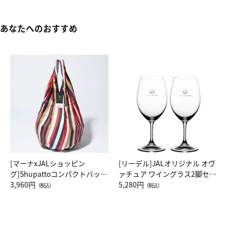
あなたへのおすすめ
[マーナxJALショッピン
[リーデル]JALオリジナル オヴ
グ]Shupattoコンパクトバッグ
ァチュア ワイングラス2脚セッ
Drop JAL客室乗務員（LC）ス
3,960円
ト（レッドワイン）
5,280円
（税込）
（税込）
カーフ柄