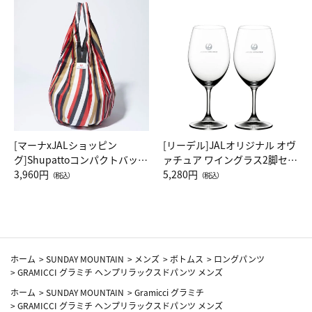
[マーナxJALショッピン
[リーデル]JALオリジナル オヴ
グ]Shupattoコンパクトバッグ
ァチュア ワイングラス2脚セッ
Drop JAL客室乗務員（LC）ス
3,960円
ト（レッドワイン）
5,280円
（税込）
（税込）
カーフ柄
ホーム
>
SUNDAY MOUNTAIN
>
メンズ
>
ボトムス
>
ロングパンツ
>
GRAMICCI グラミチ ヘンプリラックスドパンツ メンズ
ホーム
>
SUNDAY MOUNTAIN
>
Gramicci グラミチ
>
GRAMICCI グラミチ ヘンプリラックスドパンツ メンズ