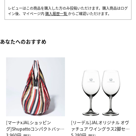
レビューはこの商品を購入した方のみ投稿いただけます。購入商品はログ
イン後、マイページ内
購入履歴一覧
からご確認いただけます。
あなたへのおすすめ
[マーナxJALショッピン
[リーデル]JALオリジナル オヴ
グ]Shupattoコンパクトバッグ
ァチュア ワイングラス2脚セッ
Drop JAL客室乗務員（LC）ス
3,960円
ト（レッドワイン）
5,280円
（税込）
（税込）