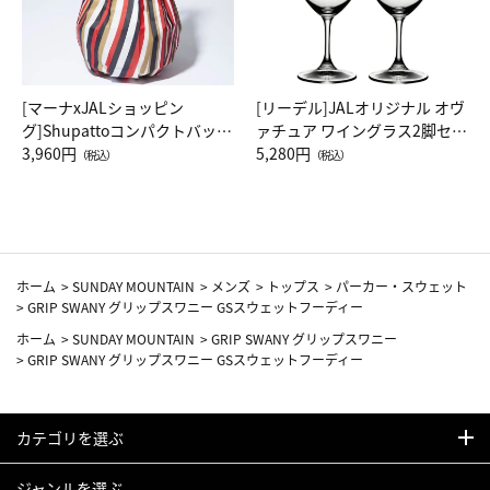
[マーナxJALショッピン
[リーデル]JALオリジナル オヴ
グ]Shupattoコンパクトバッグ
ァチュア ワイングラス2脚セッ
Drop JAL客室乗務員（LC）ス
3,960円
ト（レッドワイン）
5,280円
（税込）
（税込）
カーフ柄
ホーム
>
SUNDAY MOUNTAIN
>
メンズ
>
トップス
>
パーカー・スウェット
>
GRIP SWANY グリップスワニー GSスウェットフーディー
ホーム
>
SUNDAY MOUNTAIN
>
GRIP SWANY グリップスワニー
>
GRIP SWANY グリップスワニー GSスウェットフーディー
カテゴリを選ぶ
ジャンルを選ぶ