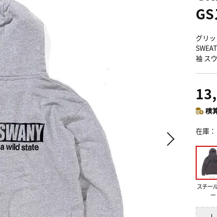
G
グリップ
SWEA
袖 ス
13
積算
在庫
スチー
ー
L