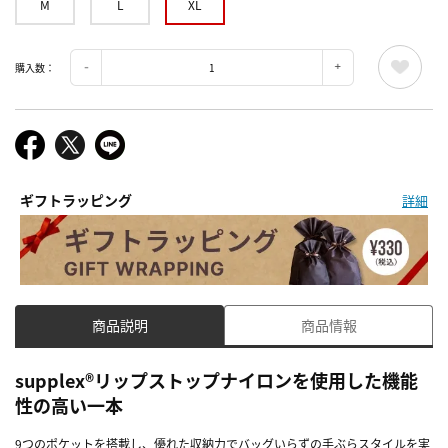
M
L
XL
購入数：
ギフトラッピング
詳細
商品説明
商品情報
supplex®リップストップナイロンを使用した機能
性の高い一本
9つのポケットを搭載し、優れた収納力でバッグいらずの手ぶらスタイルを実