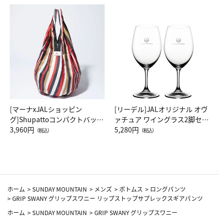
[マーナxJALショッピン
[リーデル]JALオリジナル オヴ
グ]Shupattoコンパクトバッグ
ァチュア ワイングラス2脚セッ
Drop JAL客室乗務員（LC）ス
3,960円
ト（レッドワイン）
5,280円
（税込）
（税込）
カーフ柄
ホーム
>
SUNDAY MOUNTAIN
>
メンズ
>
ボトムス
>
ロングパンツ
>
GRIP SWANY グリップスワニー リップストップサプレックスギアパンツ
ホーム
>
SUNDAY MOUNTAIN
>
GRIP SWANY グリップスワニー