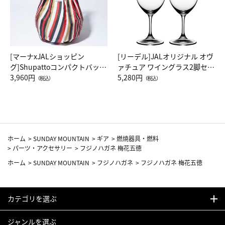
[マーナxJALショッピン
[リーデル]JALオリジナル オヴ
グ]Shupattoコンパクトバッグ
ァチュア ワイングラス2脚セッ
Drop JAL客室乗務員（LC）ス
3,960円
ト（レッドワイン）
5,280円
（税込）
（税込）
カーフ柄
ホーム
>
SUNDAY MOUNTAIN
>
ギア
>
燃焼器具・燃料
>
パーツ・アクセサリー
>
フジノハガネ 梅花五徳
ホーム
>
SUNDAY MOUNTAIN
>
フジノハガネ
>
フジノハガネ 梅花五徳
カテゴリを選ぶ
ジャンルを選ぶ