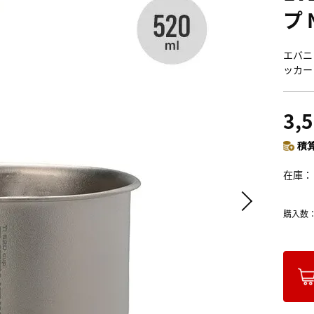
プ 
エバニュー
ッカー
3,
積算
在庫
購入数