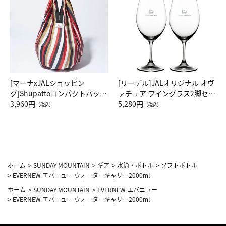
[マーナxJALショッピン
[リーデル]JALオリジナル オヴ
グ]Shupattoコンパクトバッグ
ァチュア ワイングラス2脚セッ
Drop JAL客室乗務員（LC）ス
3,960円
ト（レッドワイン）
5,280円
（税込）
（税込）
カーフ柄
ホーム
>
SUNDAY MOUNTAIN
>
ギア
>
水筒・ボトル
>
ソフトボトル
>
EVERNEW エバニュー ウォーターキャリー2000ml
ホーム
>
SUNDAY MOUNTAIN
>
EVERNEW エバニュー
>
EVERNEW エバニュー ウォーターキャリー2000ml