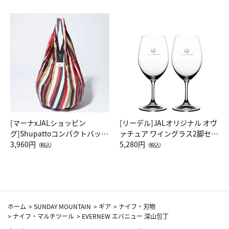
[マーナxJALショッピン
[リーデル]JALオリジナル オヴ
グ]Shupattoコンパクトバッグ
ァチュア ワイングラス2脚セッ
Drop JAL客室乗務員（LC）ス
3,960円
ト（レッドワイン）
5,280円
（税込）
（税込）
カーフ柄
ホーム
>
SUNDAY MOUNTAIN
>
ギア
>
ナイフ・刃物
>
ナイフ・マルチツール
>
EVERNEW エバニュー 深山包丁