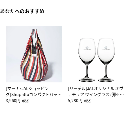
あなたへのおすすめ
[マーナxJALショッピン
[リーデル]JALオリジナル オヴ
グ]Shupattoコンパクトバッグ
ァチュア ワイングラス2脚セッ
Drop JAL客室乗務員（LC）ス
3,960円
ト（レッドワイン）
5,280円
（税込）
（税込）
カーフ柄