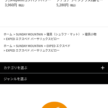
Drop JAL客室乗務員（LC）ス
3,960円
ト（レッドワイン）
5,280円
（税込）
（税込）
カーフ柄
ホーム
>
SUNDAY MOUNTAIN
>
寝具（シュラフ・マット）
>
寝具小物
>
EXPED エクスペド バーサリュクスピロー
ホーム
>
SUNDAY MOUNTAIN
>
EXPED エクスペド
>
EXPED エクスペド バーサリュクスピロー
カテゴリを選ぶ
ジャンルを選ぶ