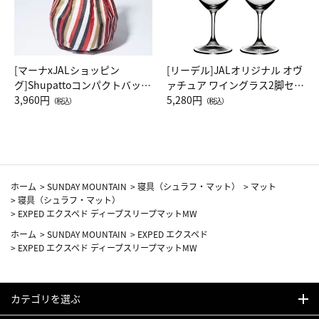
[マーナxJALショッピン
[リーデル]JALオリジナル オヴ
グ]Shupattoコンパクトバッグ
ァチュア ワイングラス2脚セッ
Drop JAL客室乗務員（LC）ス
3,960円
ト（レッドワイン）
5,280円
（税込）
（税込）
カーフ柄
ホーム
>
SUNDAY MOUNTAIN
>
寝具（シュラフ・マット）
>
マット
>
寝具（シュラフ・マット）
>
EXPED エクスペド ディープスリープマットMW
ホーム
>
SUNDAY MOUNTAIN
>
EXPED エクスペド
>
EXPED エクスペド ディープスリープマットMW
カテゴリを選ぶ