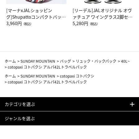
[マーナxJALショッピン
[リーデル]JALオリジナル オヴ
グ]Shupattoコンパクトバッグ
ァチュア ワイングラス2脚セッ
Drop JAL客室乗務員（LC）ス
3,960円
ト（レッドワイン）
5,280円
（税込）
（税込）
カーフ柄
ホーム
>
SUNDAY MOUNTAIN
>
バッグ
>
リュック・バックパック
>
40L~
>
cotopaxi コトパクシ アルパ42Lトラベルパック
ホーム
>
SUNDAY MOUNTAIN
>
cotopaxi コトパクシ
>
cotopaxi コトパクシ アルパ42Lトラベルパック
カテゴリを選ぶ
ジャンルを選ぶ