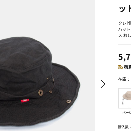
ッ
クレ N
ハット
ス お
5,
積算
在庫
ベー
購入数