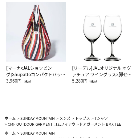
[マーナxJALショッピン
[リーデル]JALオリジナル オヴ
グ]Shupattoコンパクトバッグ
ァチュア ワイングラス2脚セッ
Drop JAL客室乗務員（LC）ス
3,960円
ト（レッドワイン）
5,280円
（税込）
（税込）
カーフ柄
ホーム
>
SUNDAY MOUNTAIN
>
メンズ
>
トップス
>
Tシャツ
>
CMF OUTDOOR GARMENT コムフィアウトドアガーメント BMX TEE
ホーム
>
SUNDAY MOUNTAIN