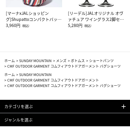
[マーナxJALショッピン
[リーデル]JALオリジナル オヴ
グ]Shupattoコンパクトバッグ
ァチュア ワイングラス2脚セッ
Drop JAL客室乗務員（LC）ス
3,960円
ト（レッドワイン）
5,280円
（税込）
（税込）
カーフ柄
ホーム
>
SUNDAY MOUNTAIN
>
メンズ
>
ボトムス
>
ショートパンツ
>
CMF OUTDOOR GARMENT コムフィアウトドアガーメント バグショーツ
ホーム
>
SUNDAY MOUNTAIN
>
CMF OUTDOOR GARMENT コムフィアウトドアガーメント
>
CMF OUTDOOR GARMENT コムフィアウトドアガーメント バグショーツ
カテゴリを選ぶ
ジャンルを選ぶ