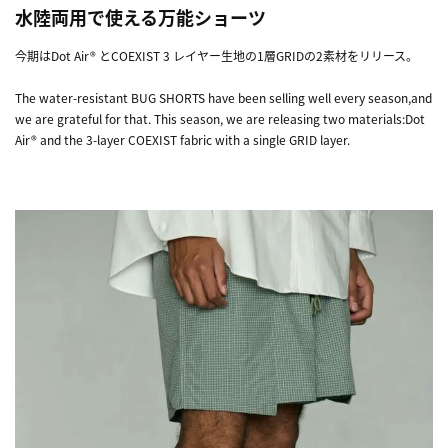
水陸両用で使える万能ショーツ
今期はDot Air® とCOEXIST 3 レイヤー生地の1層GRIDの2素材をリリース。
The water-resistant BUG SHORTS have been selling well every season,and
we are grateful for that. This season, we are releasing two materials:Dot
Air® and the 3-layer COEXIST fabric with a single GRID layer.