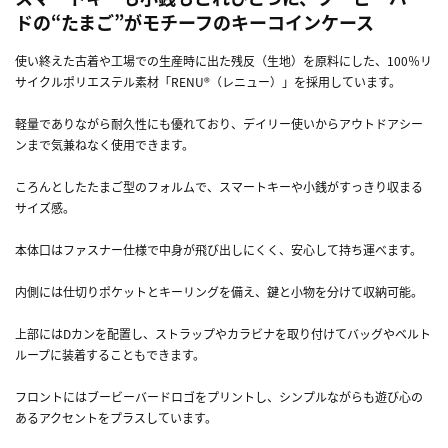
ドの“たまご”がモチーフのキーコインケース
使い終えた古着や工場での生産時に出た残反（生地）を原料にした、100％リ
サイクルポリエステル素材「RENU®（レニュー）」を採用しています。
軽量でありながら耐久性にも優れており、デイリー使いからアウトドアシー
ンまで気兼ねなく使用できます。
ころんとしたたまご型のフォルムで、スマートキーや小銭がすっきり収まる
サイズ感。
本体口はファスナー仕様で中身が飛び出しにくく、安心して持ち運べます。
内側には仕切りポケットとキーリングを備え、鍵と小物を分けて収納可能。
上部にはDカンを配置し、ストラップやカラビナを取り付けてバッグやベルト
ループに装着することもできます。
フロントにはブービーバードロゴをプリントし、シンプルながらも遊び心の
あるアクセントをプラスしています。