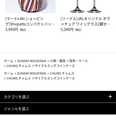
[マーナxJALショッピン
[リーデル]JALオリジナル オヴ
グ]Shupattoコンパクトバッグ
ァチュア ワイングラス2脚セッ
Drop JAL客室乗務員（LC）ス
3,960円
ト（レッドワイン）
5,280円
（税込）
（税込）
カーフ柄
ホーム
>
SUNDAY MOUNTAIN
>
小物・雑貨
>
財布・ケース
>
CHUMS チャムス リサイクルエッグコインケース
ホーム
>
SUNDAY MOUNTAIN
>
CHUMS チャムス
>
CHUMS チャムス リサイクルエッグコインケース
カテゴリを選ぶ
ジャンルを選ぶ