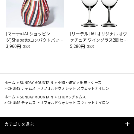
[マーナxJALショッピン
[リーデル]JALオリジナル オヴ
グ]Shupattoコンパクトバッグ
ァチュア ワイングラス2脚セッ
Drop JAL客室乗務員（LC）ス
3,960円
ト（レッドワイン）
5,280円
（税込）
（税込）
カーフ柄
ホーム
>
SUNDAY MOUNTAIN
>
小物・雑貨
>
財布・ケース
>
CHUMS チャムス トリフォルドウォレット スウェットナイロン
ホーム
>
SUNDAY MOUNTAIN
>
CHUMS チャムス
>
CHUMS チャムス トリフォルドウォレット スウェットナイロン
カテゴリを選ぶ