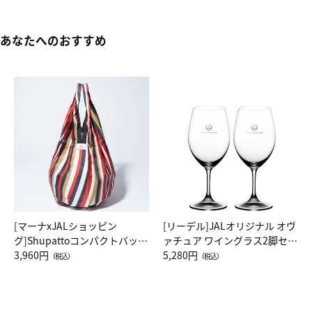
あなたへのおすすめ
[マーナxJALショッピン
[リーデル]JALオリジナル オヴ
グ]Shupattoコンパクトバッグ
ァチュア ワイングラス2脚セッ
Drop JAL客室乗務員（LC）ス
3,960円
ト（レッドワイン）
5,280円
（税込）
（税込）
カーフ柄