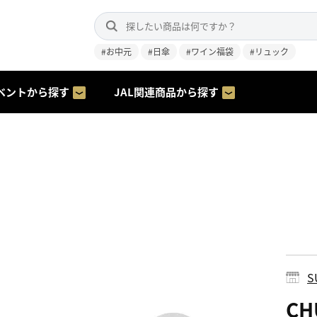
#お中元
#日傘
#ワイン福袋
#リュック
ベントから探す
JAL関連商品から探す
S
C